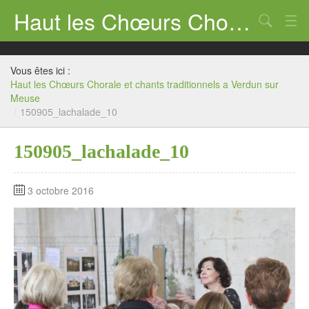
Haut les Chœurs Chorale et chants traditionnels a Verdun sur Meuse
Chercher
Presentation
Vous êtes ici :
Historique
Haut les Chœurs Chorale et chants traditionnels a Verdun sur
Meuse
Contactez nous
/
150905_lachalade_10
150905_lachalade_10
3 octobre 2016